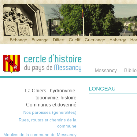
Bébange
Buvange
Differt
Guelff
Guerlange
Habergy
Ho
Messancy
Bibli
LONGEAU
La Chiers : hydronymie,
toponymie, histoire
Communes et doyenné
Nos paroisses (généralités)
Rues, routes et chemins de la
commune
Moulins de la commune de Messancy