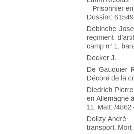
– Prisonnier en
Dossier: 6154
Debinche J
régiment d’art
camp n° 1, bar
Decker J
De Gauquier 
Décoré de la cr
Diedrich Pierr
en Allemagne à
11. Matt: /4862
Dolizy Andr
transport. Mort