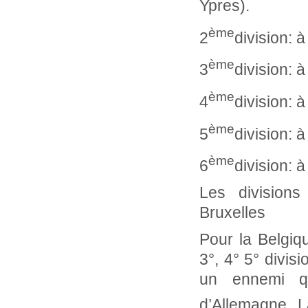
Ypres).
ème
2
division: 
ème
3
division: 
ème
4
division: 
ème
5
division: 
ème
6
division: 
Les divisions
Bruxelles
Pour la Belgiq
3°, 4° 5° divis
un ennemi qu
d’Allemagne. 