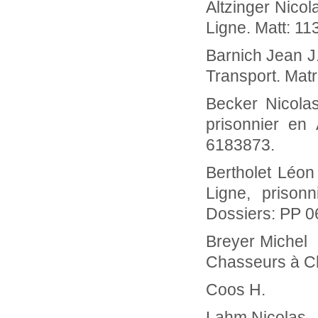
Altzinger Nic
Ligne. Matt: 1
Barnich Jean
Transport. Matr
Becker Nicol
prisonnier en
6183873.
Bertholet Lé
Ligne, prison
Dossiers: PP 0
Breyer Miche
Chasseurs à Ch
Coos H.
Lahm Nicolas 