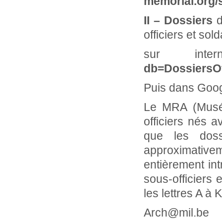
memorial.org/
II – Dossiers
d
officiers et sol
sur inte
db=DossiersOf
Puis dans Goog
Le MRA (Musée
officiers nés 
que les doss
approximativem
entièrement in
sous-officiers
les lettres A à K
Arch@mil.b