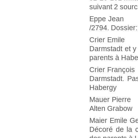
suivant 2 source
Eppe Jean n
/2794. Dossier
Crier Em
Darmstadt et y
parents à Hab
Crier Fra
Darmstadt. Pa
Habergy
Mauer Pierr
Alten Grabow
Maier Emil
Décoré de la c