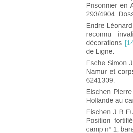
Prisonnier en 
293/4904. Doss
Endre Léon
reconnu inv
décorations
[1
de Ligne.
Esche Simon 
Namur et corps
6241309.
Eischen Pie
Hollande au ca
Eischen J B 
Position forti
camp n° 1, bar