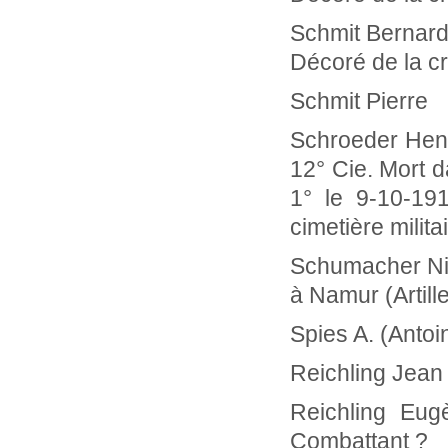
Schmit Ber
Décoré de la cr
Schmit
Schroeder He
12° Cie. Mort 
1° le 9-10-19
cimetière milit
Schumacher Ni
à Namur (Artill
Spies A. (Ant
Reichling Je
Reichling E
Combattant ?