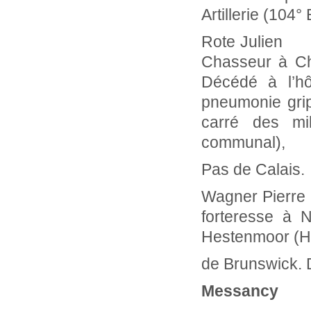
Artillerie (104°
Rote Julien
Chasseur à Ch
Décédé à l’hô
pneumonie gri
carré des mil
communal),
Pas de Calais.
Wagner Pier
forteresse à 
Hestenmoor (H
de Brunswick. 
Messancy