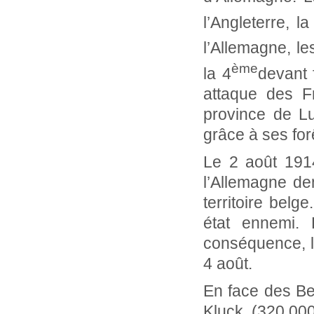
l’Angleterre, la
l’Allemagne, le
ème
la 4
devant 
attaque des F
province de L
grâce à ses for
Le 2 août 191
l’Allemagne de
territoire belg
état ennemi. 
conséquence, l
4 août.
En face des Be
Kluck (320.00