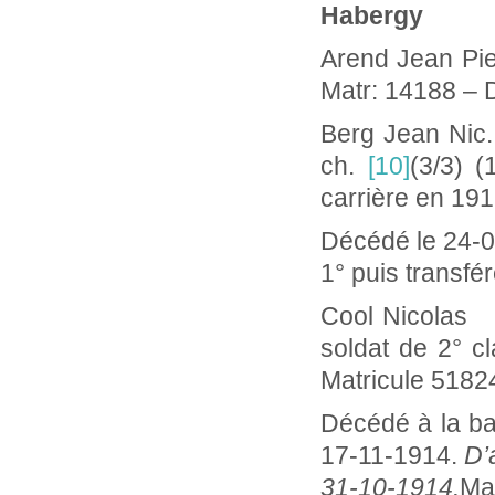
Habergy
Arend Jean P
Matr: 14188 – 
Berg Jean Nic
ch.
[10]
(3/3) (
carrière en 19
Décédé le 24-08
1° puis transfé
Cool Nicola
soldat de 2° c
Matricule 5182
Décédé à la ba
17-11-1914.
D’
31-10-1914.
Mat