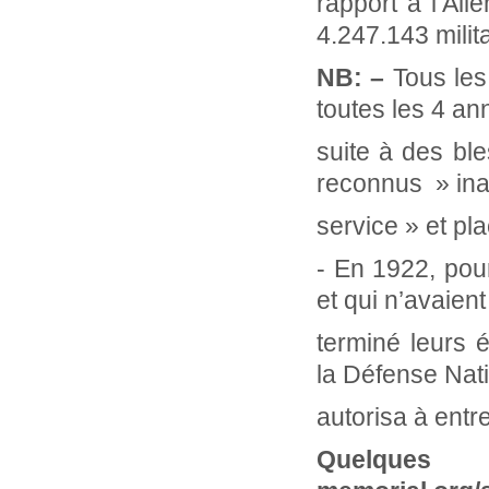
rapport à l’All
4.247.143 milit
NB: –
Tous les
toutes les 4 an
suite à des ble
reconnus » ina
service » et pl
- En 1922, pour
et qui n’avaien
terminé leurs 
la Défense Nati
autorisa à entr
Quelques a