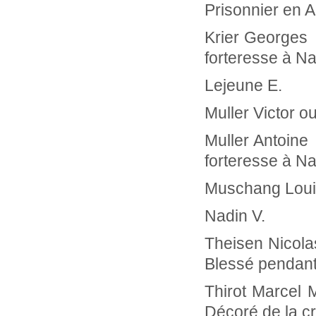
Prisonnier en 
Krier Georg
forteresse à N
Lejeu
Muller Vic
Muller Antoi
forteresse à N
Muscha
Nadi
Theisen N
Blessé pendan
Thirot Marce
Décoré de la cr