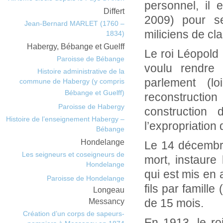
personnel, il 
Differt
2009) pour s
Jean-Bernard MARLET (1760 –
miliciens de cla
1834)
Habergy, Bébange et Guelff
Le roi Léopold 
Paroisse de Bébange
voulu rendre 
Histoire administrative de la
parlement (l
commune de Habergy (y compris
Bébange et Guelff)
reconstruction
Paroisse de Habergy
constructio
Histoire de l’enseignement Habergy –
l’expropriation 
Bébange
Hondelange
Le 14 décembre
Les seigneurs et coseigneurs de
mort, instaure 
Hondelange
qui est mis en 
Paroisse de Hondelange
fils par famille
Longeau
Messancy
de 15 mois.
Création d’un corps de sapeurs-
En 1913, le roi 