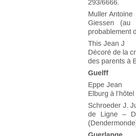
293/6666.
Muller An
Giessen (au 
probablement 
This Jea
Décoré de la c
des parents à
Guelff
Eppe Jea
Elburg à l’hôte
Schroeder J. 
de Ligne – Dé
(Dendermonde)
Guerlange