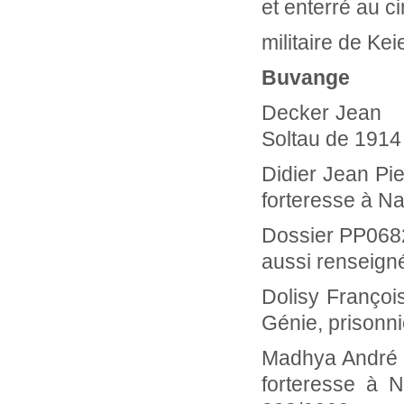
et enterré au c
militaire de Ke
Buvange
Decker Jean
Soltau de 1914
Didier Jean P
forteresse à Na
Dossier PP0682
aussi renseign
Dolisy Fran
Génie, prisonn
Madhya Andr
forteresse à 