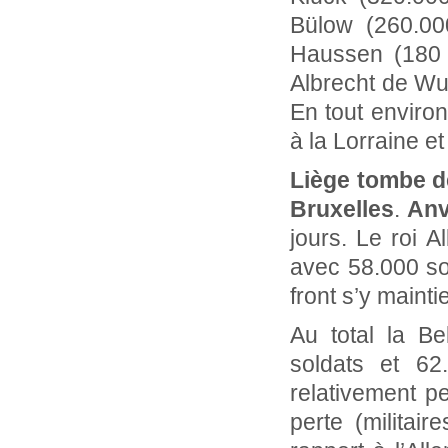
Bülow (260.0
Haussen (180 
Albrecht de W
En tout enviro
à la Lorraine et
Liège tombe d
Bruxelles
.
Anv
jours. Le roi A
avec 58.000 sol
front s’y maint
Au total la B
soldats et 62.
relativement p
perte (militair