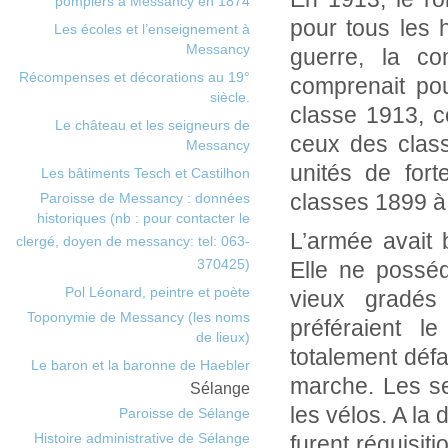
pompiers à Messancy en 1874
pour tous les 
Les écoles et l’enseignement à
Messancy
guerre, la co
Récompenses et décorations au 19°
comprenait po
siècle.
classe 1913, c
Le château et les seigneurs de
ceux des class
Messancy
unités de for
Les bâtiments Tesch et Castilhon
classes 1899 à
Paroisse de Messancy : données
historiques (nb : pour contacter le
L’armée avait
clergé, doyen de messancy: tel: 063-
370425)
Elle ne posséd
Pol Léonard, peintre et poète
vieux gradés 
Toponymie de Messancy (les noms
préféraient le
de lieux)
totalement défa
Le baron et la baronne de Haebler
marche. Les se
Sélange
les vélos. A la
Paroisse de Sélange
Histoire administrative de Sélange
furent réquisiti