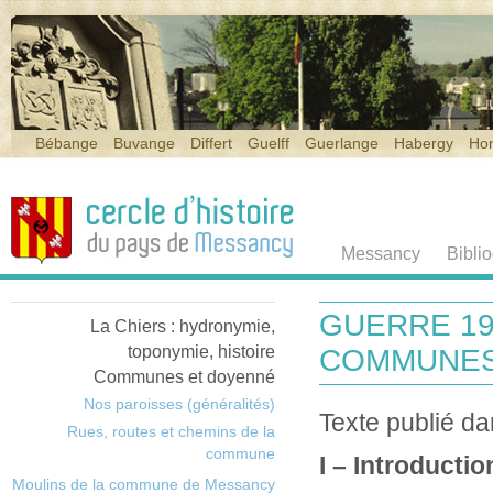
Bébange
Buvange
Differt
Guelff
Guerlange
Habergy
Ho
Messancy
Bibli
GUERRE 19
La Chiers : hydronymie,
toponymie, histoire
COMMUNES
Communes et doyenné
Nos paroisses (généralités)
Texte publié d
Rues, routes et chemins de la
commune
I – Introductio
Moulins de la commune de Messancy