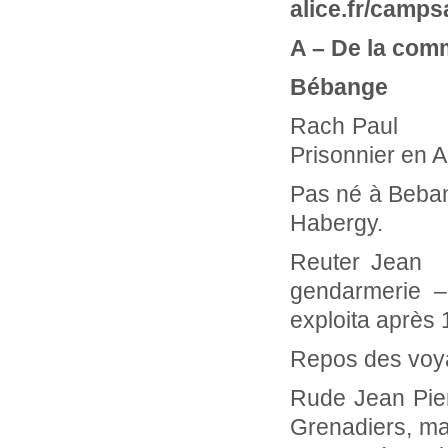
alice.fr/camps
A – De la co
Bébange
Rach Pa
Prisonnier en A
Pas né à Beban
Habergy.
Reuter Je
gendarmerie – 
exploita après 
Repos des voyag
Rude Jean Pi
Grenadiers, ma