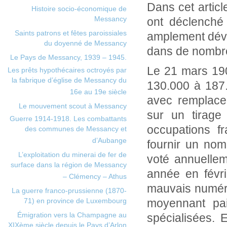
Dans cet artic
Histoire socio-économique de
Messancy
ont déclenché 
Saints patrons et fêtes paroissiales
amplement déve
du doyenné de Messancy
dans de nombre
Le Pays de Messancy, 1939 – 1945.
Le 21 mars 1902
Les prêts hypothécaires octroyés par
la fabrique d’église de Messancy du
130.000 à 187.
16e au 19e siècle
avec remplacem
Le mouvement scout à Messancy
sur un tirage
Guerre 1914-1918. Les combattants
occupations f
des communes de Messancy et
d’Aubange
fournir un nom
L’exploitation du minerai de fer de
voté annuellem
surface dans la région de Messancy
année en févrie
– Clémency – Athus
mauvais numéro
La guerre franco-prussienne (1870-
71) en province de Luxembourg
moyennant pai
Émigration vers la Champagne au
spécialisées. E
XIXème siècle depuis le Pays d’Arlon