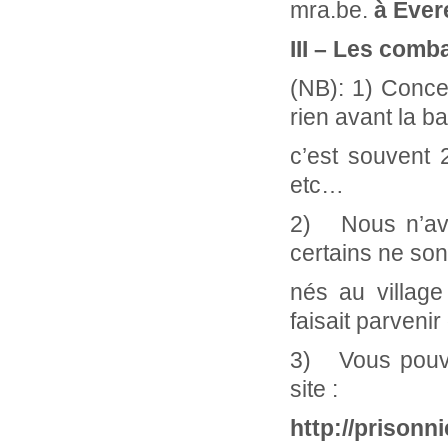
mra.be.
à Ever
III – Les comb
(NB):
1)
Concer
rien avant la ba
c’est souvent
etc…
2) Nous n’avo
certains ne son
nés au village
faisait parvenir
3) Vous pouvez
site :
http://prisonn