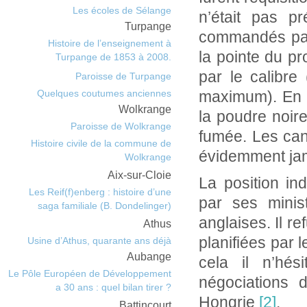
Les écoles de Sélange
n’était pas p
Turpange
commandés par d
Histoire de l’enseignement à
la pointe du p
Turpange de 1853 à 2008.
par le calibr
Paroisse de Turpange
Quelques coutumes anciennes
maximum). En o
Wolkrange
la poudre noire
Paroisse de Wolkrange
fumée. Les ca
Histoire civile de la commune de
évidemment jam
Wolkrange
Aix-sur-Cloie
La position in
Les Reif(f)enberg : histoire d’une
par ses minist
saga familiale (B. Dondelinger)
anglaises. Il r
Athus
planifiées par 
Usine d’Athus, quarante ans déjà
Aubange
cela il n’hé
Le Pôle Européen de Développement
négociations 
a 30 ans : quel bilan tirer ?
Hongrie
[2]
.
Battincourt