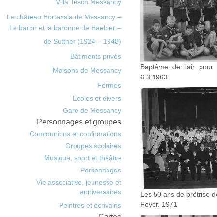
Villa Tesch Messancy
Le château Hortensia de Messancy –
Le baron et la baronne de Haebler –
de Suttner (1924 – 1948)
Bâtiments privés
Baptême de l'air pour
Maisons de Messancy
6.3.1963
Fermes
Ecoles et divers
Gare de Messancy
Personnages et groupes
Communions et confirmations
Groupes scolaires
Musique, sport et théâtre
Personnages
Vie associative, jeunesse et
anniversaires
Les 50 ans de prêtrise 
Foyer. 1971
Peintres et écrivains
Cartes