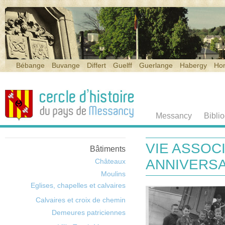
Bébange
Buvange
Differt
Guelff
Guerlange
Habergy
Ho
Messancy
Bibli
VIE ASSOC
Bâtiments
ANNIVERS
Châteaux
Moulins
Eglises, chapelles et calvaires
Calvaires et croix de chemin
Demeures patriciennes